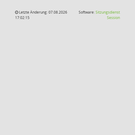
Letzte Änderung: 07.08.2026
Software:
Sitzungsdienst
(Wird in
17:02:15
Session