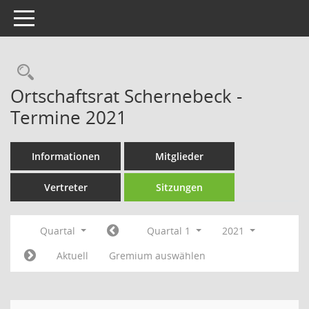
Toggle navigation
Rechercheauswahl
Ortschaftsrat Schernebeck -
Termine 2021
Informationen
Mitglieder
Vertreter
Sitzungen
Quartal
Quartal 1
2021
Aktuell
Gremium auswählen