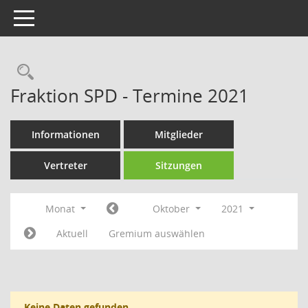
Toggle navigation
Rechercheauswahl
Fraktion SPD - Termine 2021
Informationen
Mitglieder
Vertreter
Sitzungen
Monat
Oktober
2021
Aktuell
Gremium auswählen
Keine Daten gefunden.