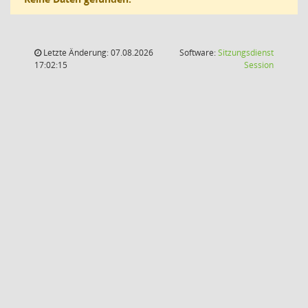
Letzte Änderung: 07.08.2026
Software:
Sitzungsdienst
(Wird in
17:02:15
Session