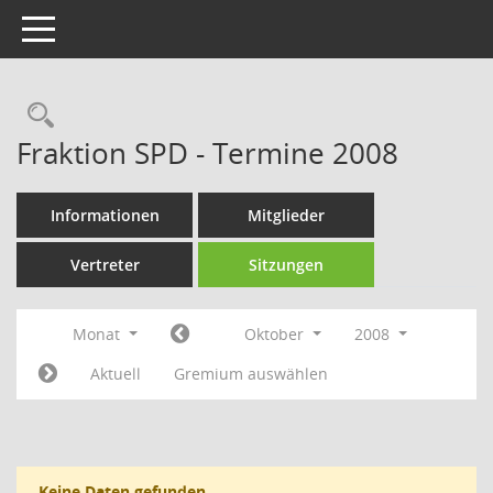
Toggle navigation
Rechercheauswahl
Fraktion SPD - Termine 2008
Informationen
Mitglieder
Vertreter
Sitzungen
Monat
Oktober
2008
Aktuell
Gremium auswählen
Keine Daten gefunden.