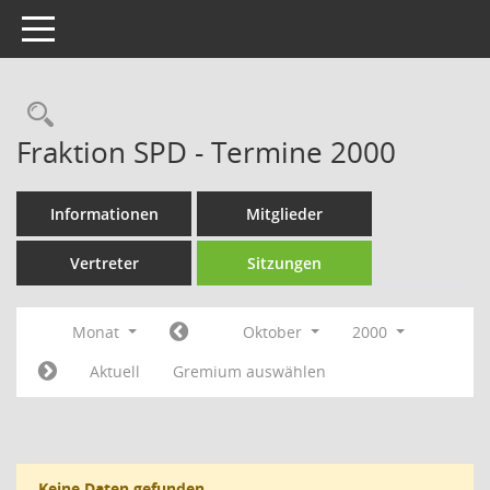
Toggle navigation
Rechercheauswahl
Fraktion SPD - Termine 2000
Informationen
Mitglieder
Vertreter
Sitzungen
Monat
Oktober
2000
Aktuell
Gremium auswählen
Keine Daten gefunden.