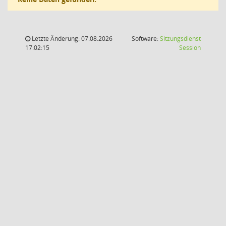
Letzte Änderung: 07.08.2026
Software:
Sitzungsdienst
(Wird in
17:02:15
Session