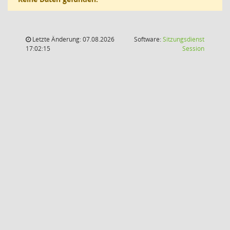
Letzte Änderung: 07.08.2026
Software:
Sitzungsdienst
(Wird in
17:02:15
Session