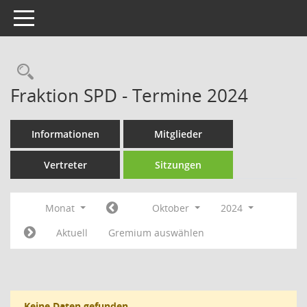
Toggle navigation
Rechercheauswahl
Fraktion SPD - Termine 2024
Informationen
Mitglieder
Vertreter
Sitzungen
Monat
Oktober
2024
Aktuell
Gremium auswählen
Keine Daten gefunden.