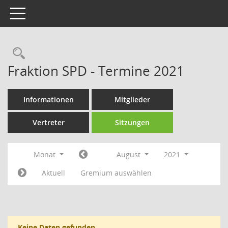
Toggle navigation
Rechercheauswahl
Fraktion SPD - Termine 2021
Informationen
Mitglieder
Vertreter
Sitzungen
Monat
August
2021
Aktuell
Gremium auswählen
Keine Daten gefunden.