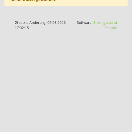
Letzte Änderung: 07.08.2026
Software:
Sitzungsdienst
(Wird in
17:02:15
Session