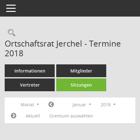
Toggle navigation
Rechercheauswahl
Ortschaftsrat Jerchel - Termine
2018
Informationen
Mitglieder
Vertreter
Sitzungen
Monat
Januar
2018
Aktuell
Gremium auswählen