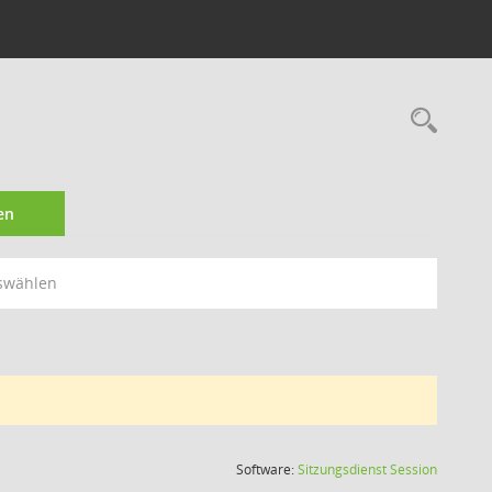
Rec
en
swählen
(Wird in
Software:
Sitzungsdienst
Session