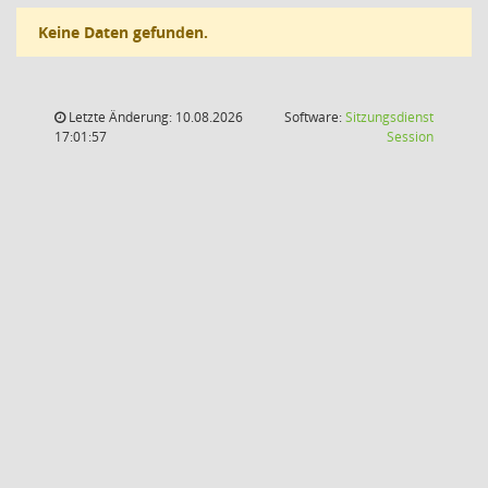
Keine Daten gefunden.
Letzte Änderung: 10.08.2026
Software:
Sitzungsdienst
(Wird in
17:01:57
Session