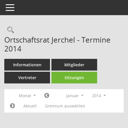
Toggle navigation
Rechercheauswahl
Ortschaftsrat Jerchel - Termine
2014
Informationen
Mitglieder
Vertreter
Sitzungen
Monat
Januar
2014
Aktuell
Gremium auswählen