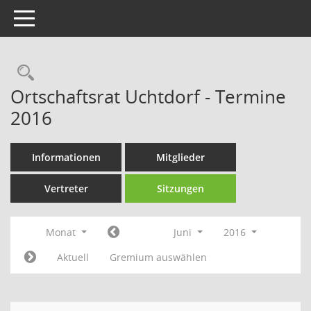
Toggle navigation
Rechercheauswahl
Ortschaftsrat Uchtdorf - Termine
2016
Informationen
Mitglieder
Vertreter
Sitzungen
Monat
Juni
2016
Aktuell
Gremium auswählen