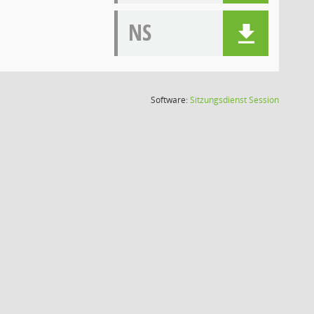
NS
(Wird in
Software:
Sitzungsdienst
Session