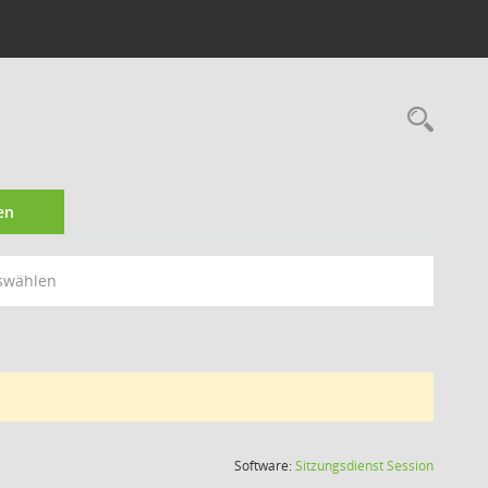
Rec
en
swählen
(Wird in
Software:
Sitzungsdienst
Session