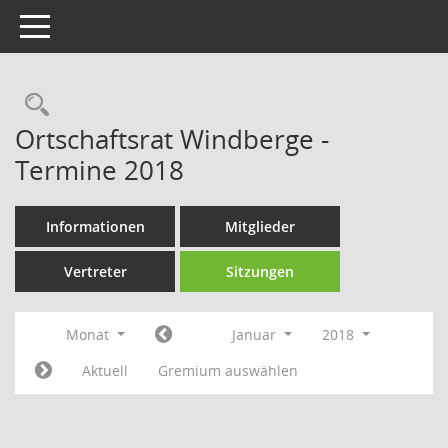
Toggle navigation
Rechercheauswahl
Ortschaftsrat Windberge -
Termine 2018
Informationen
Mitglieder
Vertreter
Sitzungen
Monat
Januar
2018
Aktuell
Gremium auswählen