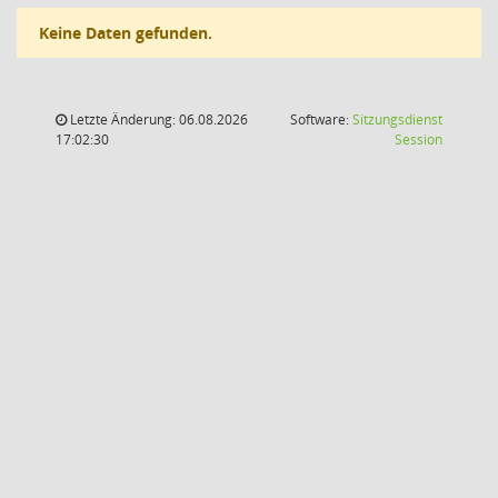
Keine Daten gefunden.
Letzte Änderung: 06.08.2026
Software:
Sitzungsdienst
(Wird in
17:02:30
Session