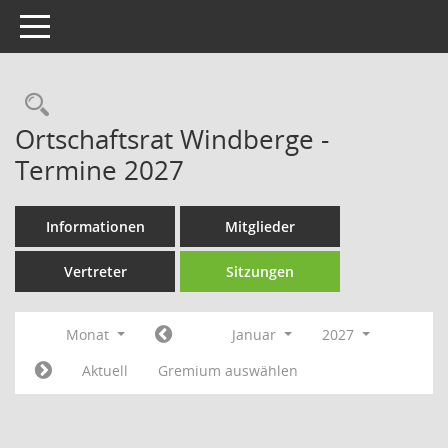
Toggle navigation
Rechercheauswahl
Ortschaftsrat Windberge -
Termine 2027
Informationen
Mitglieder
Vertreter
Sitzungen
Monat
Januar
2027
Aktuell
Gremium auswählen