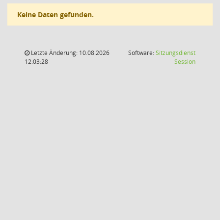
Keine Daten gefunden.
Letzte Änderung: 10.08.2026
Software:
Sitzungsdienst
(Wird in
12:03:28
Session