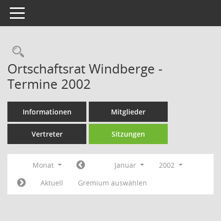
Toggle navigation
Rechercheauswahl
Ortschaftsrat Windberge -
Termine 2002
Informationen
Mitglieder
Vertreter
Sitzungen
Monat
Januar
2002
Aktuell
Gremium auswählen