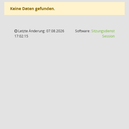
Keine Daten gefunden.
Letzte Änderung: 07.08.2026
Software:
Sitzungsdienst
(Wird in
17:02:15
Session