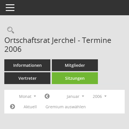
Toggle navigation
Rechercheauswahl
Ortschaftsrat Jerchel - Termine
2006
Informationen
Mitglieder
Vertreter
Sitzungen
Monat
Januar
2006
Aktuell
Gremium auswählen