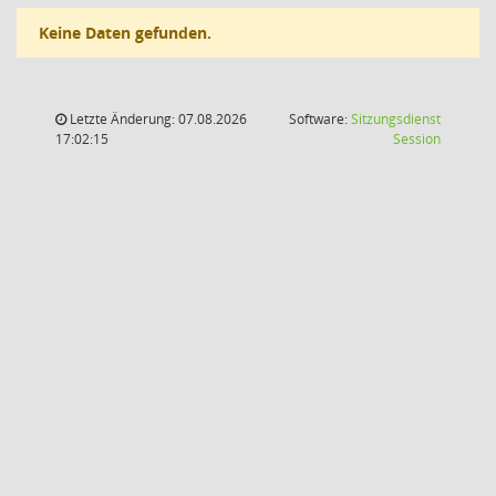
Keine Daten gefunden.
Letzte Änderung: 07.08.2026
Software:
Sitzungsdienst
(Wird in
17:02:15
Session