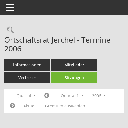
Toggle navigation
Rechercheauswahl
Ortschaftsrat Jerchel - Termine
2006
Informationen
Mitglieder
Vertreter
Sitzungen
Quartal
Quartal 1
2006
Aktuell
Gremium auswählen