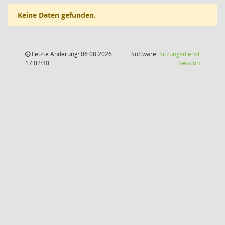
Keine Daten gefunden.
Letzte Änderung: 06.08.2026
Software:
Sitzungsdienst
(Wird in
17:02:30
Session