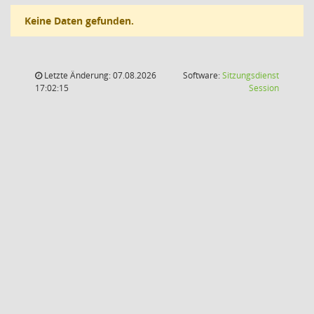
Keine Daten gefunden.
Letzte Änderung: 07.08.2026
Software:
Sitzungsdienst
(Wird in
17:02:15
Session