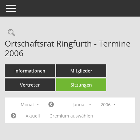
Toggle navigation
Rechercheauswahl
Ortschaftsrat Ringfurth - Termine
2006
Informationen
Mitglieder
Vertreter
Sitzungen
Monat
Januar
2006
Aktuell
Gremium auswählen