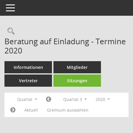
Toggle navigation
Rechercheauswahl
Beratung auf Einladung - Termine
2020
Informationen
Mitglieder
Vertreter
Sitzungen
Quartal
Quartal 3
2020
Aktuell
Gremium auswählen