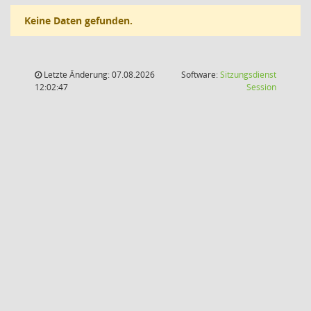
Keine Daten gefunden.
Letzte Änderung: 07.08.2026
Software:
Sitzungsdienst
(Wird in
12:02:47
Session