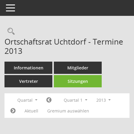
Toggle navigation
Rechercheauswahl
Ortschaftsrat Uchtdorf - Termine
2013
Informationen
Mitglieder
Vertreter
Sitzungen
Quartal
Quartal 1
2013
Aktuell
Gremium auswählen