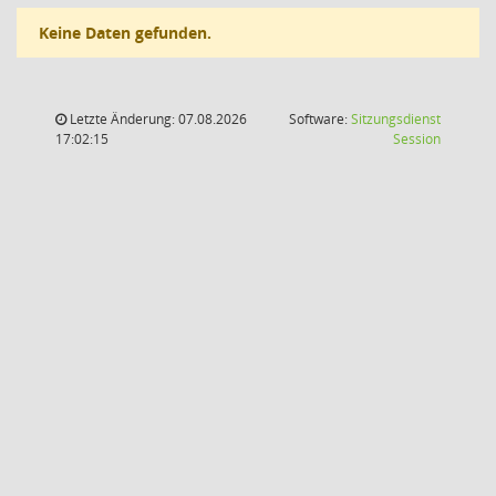
Keine Daten gefunden.
Letzte Änderung: 07.08.2026
Software:
Sitzungsdienst
(Wird in
17:02:15
Session