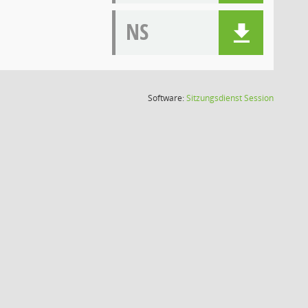
NS
(Wird in
Software:
Sitzungsdienst
Session