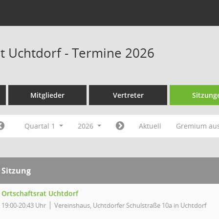
at Uchtdorf - Termine 2026
Mitglieder
Vertreter
Sitzung
Quartal 1
2026
Aktuell
Gremium au
Sitzung
Ortschaftsrat Uchtdorf
19:00-20:43 Uhr
Vereinshaus, Uchtdorfer Schulstraße 10a in Uchtdorf