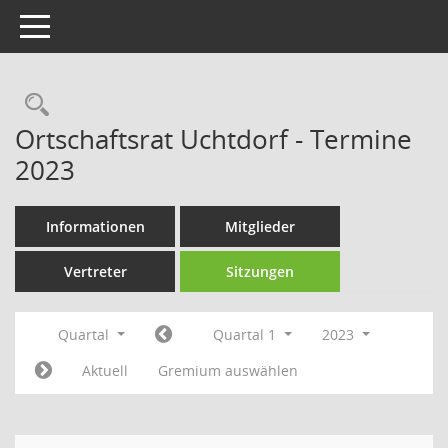
Toggle navigation
Rechercheauswahl
Ortschaftsrat Uchtdorf - Termine
2023
Informationen
Mitglieder
Vertreter
Sitzungen
Quartal
Quartal 1
2023
Aktuell
Gremium auswählen