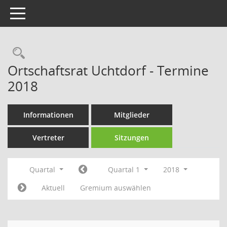
Toggle navigation
Rechercheauswahl
Ortschaftsrat Uchtdorf - Termine
2018
Informationen
Mitglieder
Vertreter
Sitzungen
Quartal
Quartal 1
2018
Aktuell
Gremium auswählen