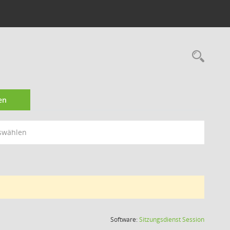
Rec
en
swählen
(Wird in
Software:
Sitzungsdienst
Session