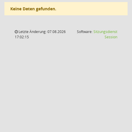
Keine Daten gefunden.
Letzte Änderung: 07.08.2026
Software:
Sitzungsdienst
(Wird in
17:02:15
Session