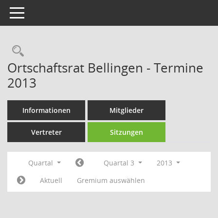
Toggle navigation
Rechercheauswahl
Ortschaftsrat Bellingen - Termine
2013
Informationen
Mitglieder
Vertreter
Sitzungen
Quartal
Quartal 3
2013
Aktuell
Gremium auswählen