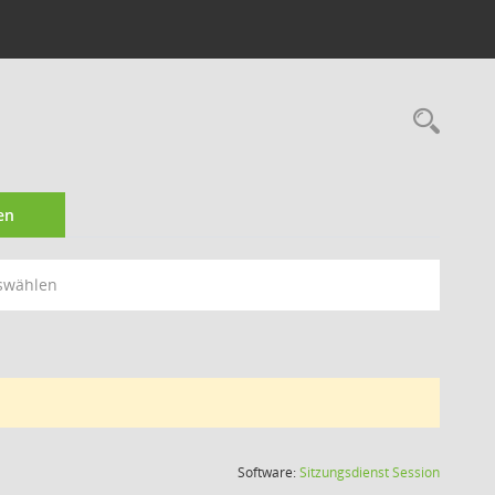
Rec
en
swählen
(Wird in
Software:
Sitzungsdienst
Session