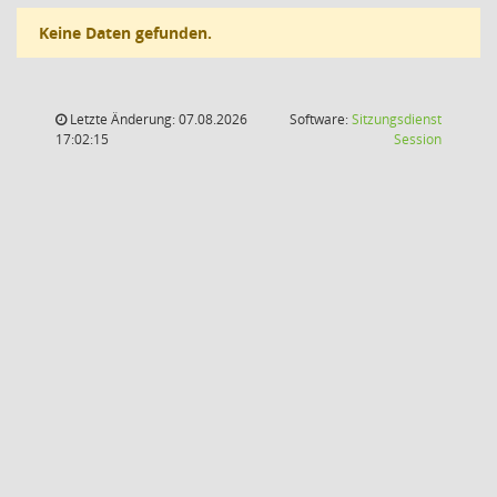
Keine Daten gefunden.
Letzte Änderung: 07.08.2026
Software:
Sitzungsdienst
(Wird in
17:02:15
Session