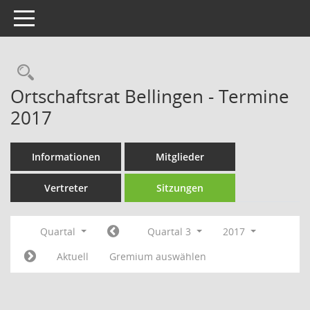
Toggle navigation
Rechercheauswahl
Ortschaftsrat Bellingen - Termine
2017
Informationen
Mitglieder
Vertreter
Sitzungen
Quartal
Quartal 3
2017
Aktuell
Gremium auswählen