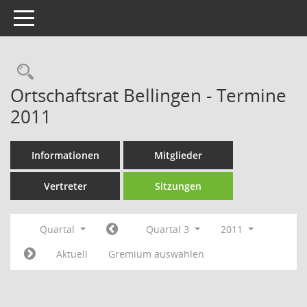
Toggle navigation
Rechercheauswahl
Ortschaftsrat Bellingen - Termine
2011
Informationen
Mitglieder
Vertreter
Sitzungen
Quartal
Quartal 3
2011
Aktuell
Gremium auswählen