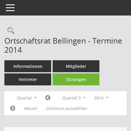
Toggle navigation
Rechercheauswahl
Ortschaftsrat Bellingen - Termine
2014
Informationen
Mitglieder
Vertreter
Sitzungen
Quartal
Quartal 3
2014
Aktuell
Gremium auswählen