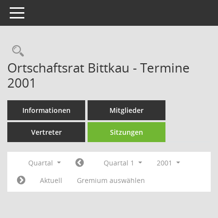
Toggle navigation
Rechercheauswahl
Ortschaftsrat Bittkau - Termine
2001
Informationen
Mitglieder
Vertreter
Sitzungen
Quartal
Quartal 1
2001
Aktuell
Gremium auswählen