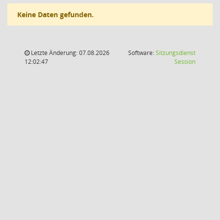
Keine Daten gefunden.
Letzte Änderung: 07.08.2026
Software:
Sitzungsdienst
(Wird in
12:02:47
Session