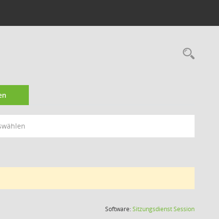
Rec
en
swählen
(Wird in
Software:
Sitzungsdienst
Session