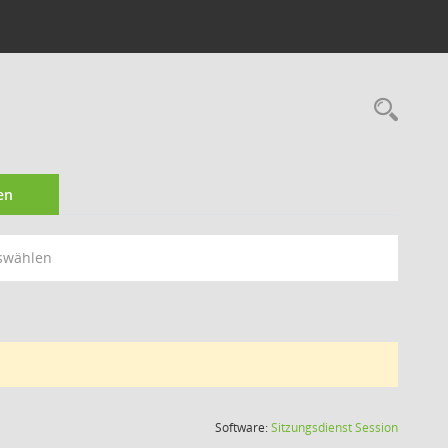
Rec
en
swählen
(Wird in
Software:
Sitzungsdienst
Session