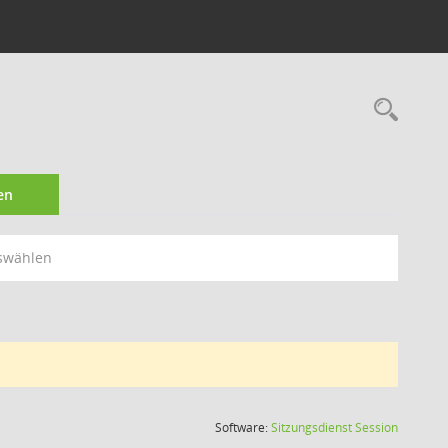
Rec
en
swählen
(Wird in
Software:
Sitzungsdienst
Session