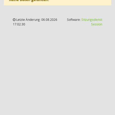
Letzte Änderung: 06.08.2026
Software:
Sitzungsdienst
(Wird in
17:02:30
Session