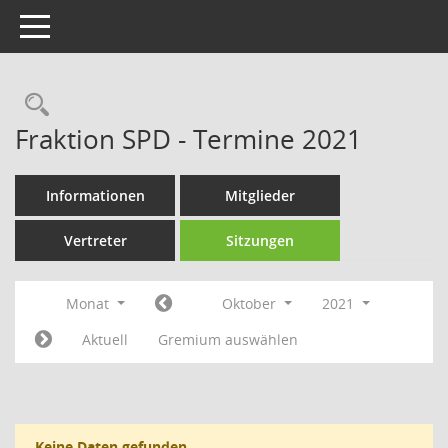
Toggle navigation
Rechercheauswahl
Fraktion SPD - Termine 2021
Informationen
Mitglieder
Vertreter
Sitzungen
Monat
Oktober
2021
Aktuell
Gremium auswählen
Keine Daten gefunden.