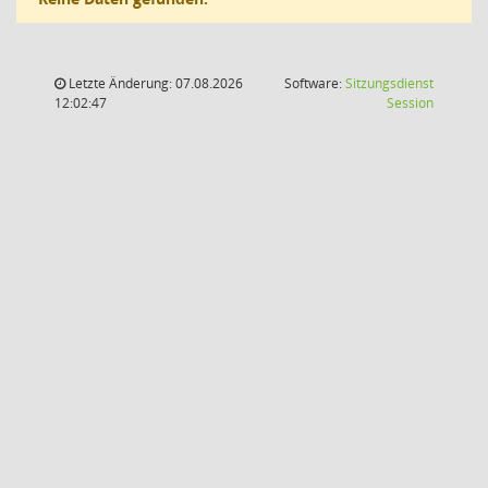
Letzte Änderung: 07.08.2026
Software:
Sitzungsdienst
(Wird in
12:02:47
Session