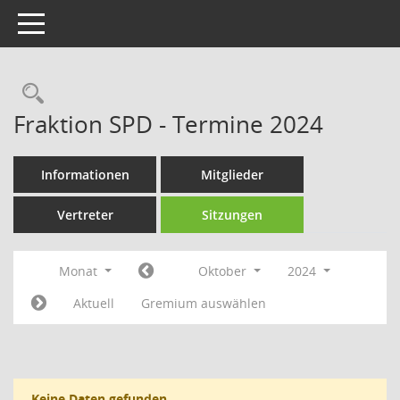
Toggle navigation
Rechercheauswahl
Fraktion SPD - Termine 2024
Informationen
Mitglieder
Vertreter
Sitzungen
Monat
Oktober
2024
Aktuell
Gremium auswählen
Keine Daten gefunden.