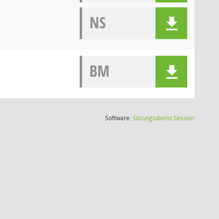
NS
BM
(Wird in
Software:
Sitzungsdienst
Session