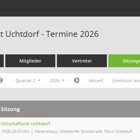
at Uchtdorf - Termine 2026
Mitglieder
Vertreter
Sitzung
Quartal 2
2026
Aktuell
Gremium au
Sitzung
Ortschaftsrat Uchtdorf
19:00-20:03 Uhr
Vereinshaus, Uchtdorfer Schulstraße 10a in Uchtdorf