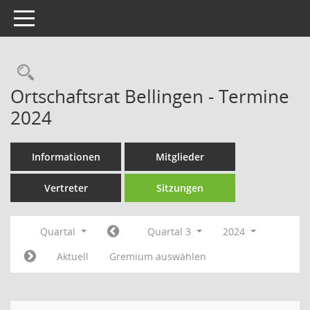
Toggle navigation
Rechercheauswahl
Ortschaftsrat Bellingen - Termine
2024
Informationen
Mitglieder
Vertreter
Sitzungen
Quartal
Quartal 3
2024
Aktuell
Gremium auswählen