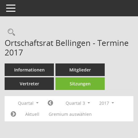
Toggle navigation
Rechercheauswahl
Ortschaftsrat Bellingen - Termine
2017
Informationen
Mitglieder
Vertreter
Sitzungen
Quartal
Quartal 3
2017
Aktuell
Gremium auswählen