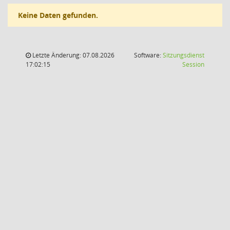
Keine Daten gefunden.
Letzte Änderung: 07.08.2026
Software:
Sitzungsdienst
(Wird in
17:02:15
Session