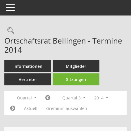
Toggle navigation
Rechercheauswahl
Ortschaftsrat Bellingen - Termine
2014
Informationen
Mitglieder
Vertreter
Sitzungen
Quartal
Quartal 3
2014
Aktuell
Gremium auswählen