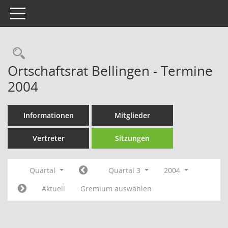
Toggle navigation
Rechercheauswahl
Ortschaftsrat Bellingen - Termine
2004
Informationen
Mitglieder
Vertreter
Sitzungen
Quartal
Quartal 3
2004
Aktuell
Gremium auswählen