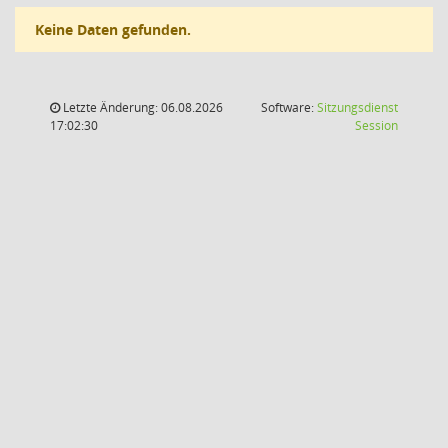
Keine Daten gefunden.
Letzte Änderung: 06.08.2026
Software:
Sitzungsdienst
(Wird in
17:02:30
Session