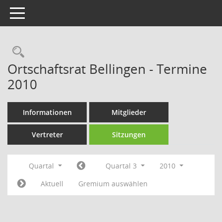
Toggle navigation
Rechercheauswahl
Ortschaftsrat Bellingen - Termine
2010
Informationen
Mitglieder
Vertreter
Sitzungen
Quartal
Quartal 3
2010
Aktuell
Gremium auswählen