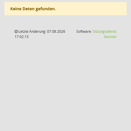
Keine Daten gefunden.
Letzte Änderung: 07.08.2026
Software:
Sitzungsdienst
(Wird in
17:02:15
Session