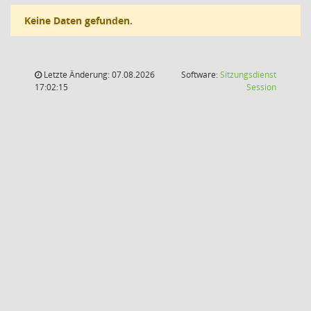
Keine Daten gefunden.
Letzte Änderung: 07.08.2026
Software:
Sitzungsdienst
(Wird in
17:02:15
Session