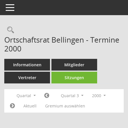
Toggle navigation
Rechercheauswahl
Ortschaftsrat Bellingen - Termine
2000
Informationen
Mitglieder
Vertreter
Sitzungen
Quartal
Quartal 3
2000
Aktuell
Gremium auswählen