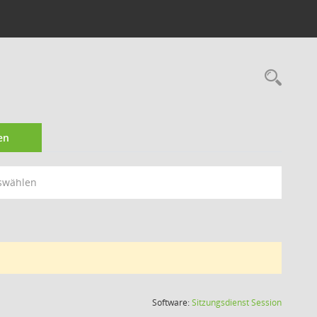
Rec
en
swählen
(Wird in
Software:
Sitzungsdienst
Session