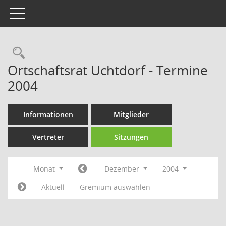
Toggle navigation
Rechercheauswahl
Ortschaftsrat Uchtdorf - Termine
2004
Informationen
Mitglieder
Vertreter
Sitzungen
Monat
Dezember
2004
Aktuell
Gremium auswählen