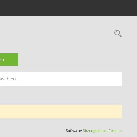
Rec
en
swählen
(Wird in
Software:
Sitzungsdienst
Session