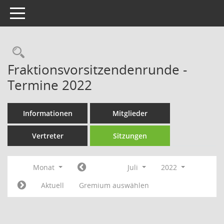
Toggle navigation
Rechercheauswahl
Fraktionsvorsitzendenrunde -
Termine 2022
Informationen
Mitglieder
Vertreter
Sitzungen
Monat
Juli
2022
Aktuell
Gremium auswählen