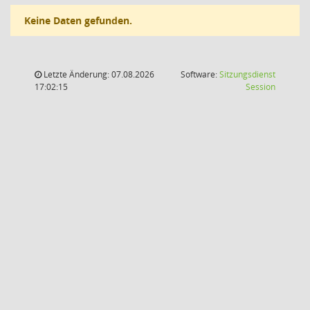
Keine Daten gefunden.
Letzte Änderung: 07.08.2026
Software:
Sitzungsdienst
(Wird in
17:02:15
Session