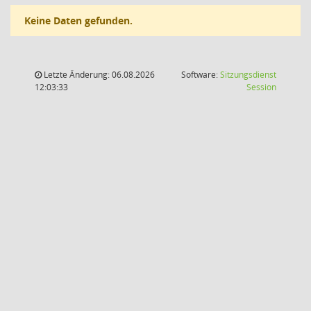
Keine Daten gefunden.
Letzte Änderung: 06.08.2026
Software:
Sitzungsdienst
(Wird in
12:03:33
Session