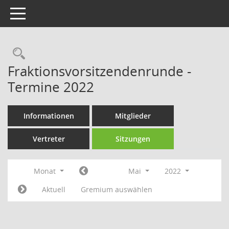
Toggle navigation
Rechercheauswahl
Fraktionsvorsitzendenrunde -
Termine 2022
Informationen
Mitglieder
Vertreter
Sitzungen
Monat
Mai
2022
Aktuell
Gremium auswählen