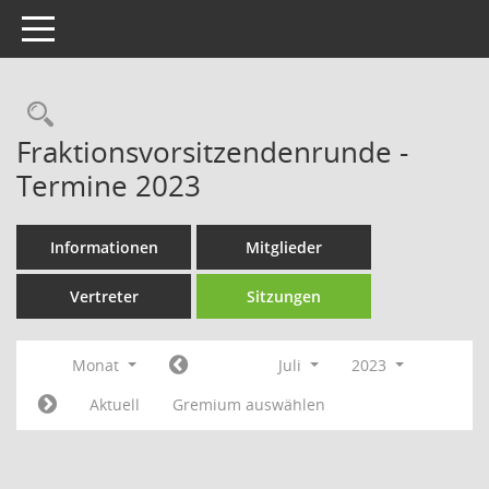
Toggle navigation
Rechercheauswahl
Fraktionsvorsitzendenrunde -
Termine 2023
Informationen
Mitglieder
Vertreter
Sitzungen
Monat
Juli
2023
Aktuell
Gremium auswählen