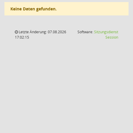
Keine Daten gefunden.
Letzte Änderung: 07.08.2026
Software:
Sitzungsdienst
(Wird in
17:02:15
Session