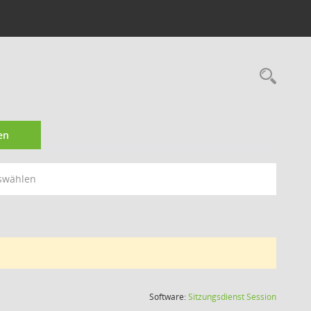
Rec
en
swählen
(Wird in
Software:
Sitzungsdienst
Session